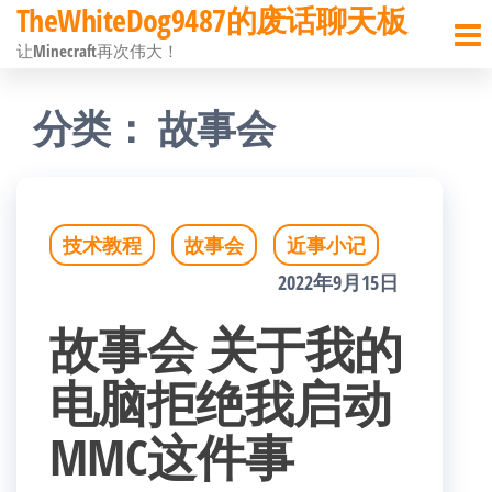
TheWhiteDog9487的废话聊天板
前
让Minecraft再次伟大！
往
内
分类：
故事会
容
技术教程
故事会
近事小记
2022年9月15日
故事会 关于我的
电脑拒绝我启动
MMC这件事