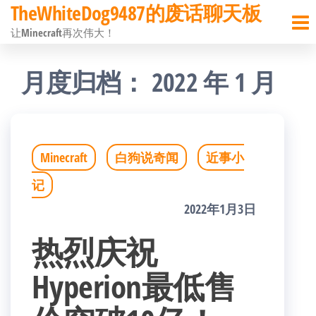
TheWhiteDog9487的废话聊天板
前
让Minecraft再次伟大！
往
内
月度归档：
2022 年 1 月
容
Minecraft
白狗说奇闻
近事小
记
2022年1月3日
热烈庆祝
Hyperion最低售