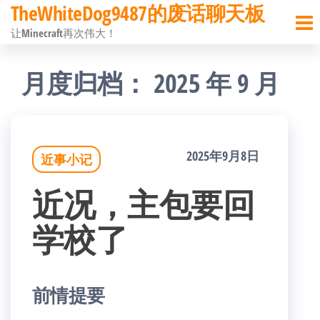
TheWhiteDog9487的废话聊天板
前
让Minecraft再次伟大！
往
内
月度归档：
2025 年 9 月
容
2025年9月8日
近事小记
近况，主包要回
学校了
前情提要