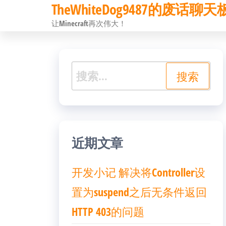
TheWhiteDog9487的废话聊天
前
让Minecraft再次伟大！
往
内
容
搜
索：
近期文章
开发小记 解决将Controller设
置为suspend之后无条件返回
HTTP 403的问题