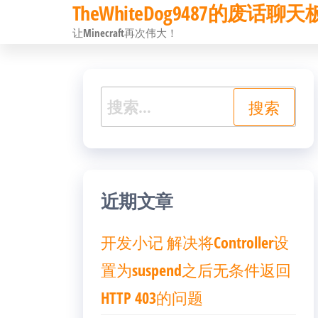
TheWhiteDog9487的废话聊天
前
让Minecraft再次伟大！
往
内
容
搜
索：
近期文章
开发小记 解决将Controller设
置为suspend之后无条件返回
HTTP 403的问题