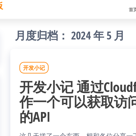
板
首
月度归档：
2024 年 5 月
开发小记
开发小记 通过Cloudfla
作一个可以获取访问
的API
这几天搓了一个东西，想和各位分享一