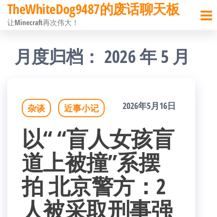
TheWhiteDog9487的废话聊天板
前
让Minecraft再次伟大！
往
内
月度归档：
2026 年 5 月
容
2026年5月16日
杂谈
近事小记
以“ “盲人女孩盲
道上被撞”系摆
拍 北京警方：2
人被采取刑事强