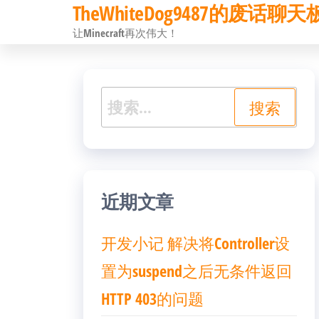
TheWhiteDog9487的废话聊天
前
让Minecraft再次伟大！
往
内
容
搜
索：
近期文章
开发小记 解决将Controller设
置为suspend之后无条件返回
HTTP 403的问题