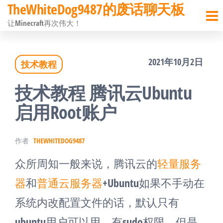
TheWhiteDog9487的废话聊天板
前
让Minecraft再次伟大！
往
内
2021年10月2日
技术教程
容
技术教程 腾讯云Ubuntu
启用Root账户
作者
THEWHITEDOG9487
众所周知一般来说，腾讯云的
轻量服务
器
和
普通云服务器
+Ubuntu如果不手动在
系统内改配置文件的话，默认只有
ubuntu用户可以用，有sudo权限，但是