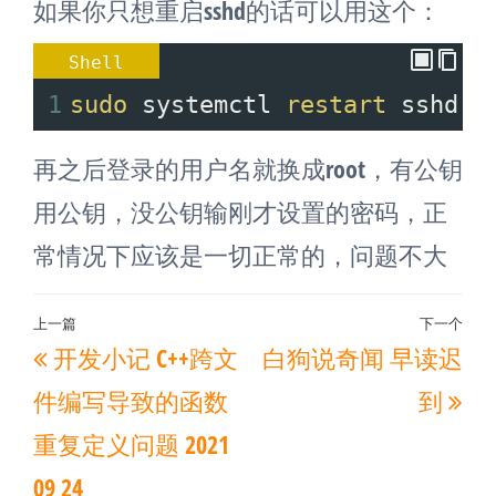
如果你只想重启sshd的话可以用这个：
Shell
1
sudo
 systemctl 
restart
 sshd
再之后登录的用户名就换成root，有公钥
用公钥，没公钥输刚才设置的密码，正
常情况下应该是一切正常的，问题不大
文
上一篇
下一个
上
下
开发小记 C++跨文
白狗说奇闻 早读迟
章
一
一
导
件编写导致的函数
到
篇
篇
航
重复定义问题 2021
文
文
09 24