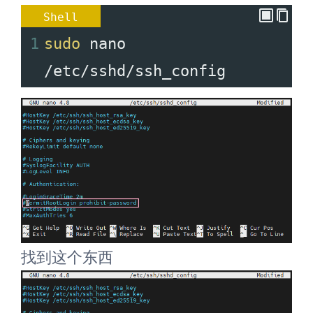
Shell
1
sudo
 nano 
/etc/sshd/ssh_config
找到这个东西