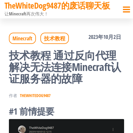
TheWhiteDog9487的废话聊天板
前
让Minecraft再次伟大！
往
内
2023年10月2日
Minecraft
技术教程
容
技术教程 通过反向代理
解决无法连接Minecraft认
证服务器的故障
作者
THEWHITEDOG9487
#1 前情提要