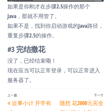
如果是你刚才在步骤2.5操作的那个
Java，那就不用管了。
如果不是，找到你启动游戏的Java路径，
重复步骤2.5的操作。
#3 完结撒花
没了，已经结束嘞！
现在应当可以正常登录，可以正常进入
服务器了。
文
上一篇
下一个
上
下
近事小计 开学有
随想 花2000元买全
章
一
一