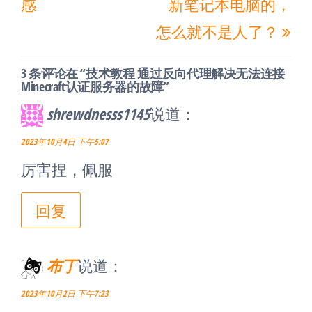
导
感
新笔记本电脑的，
篇
篇
航
怎么就不是人了？
文
文
章
章
3 条评论在 “技术教程 通过反向代理解决无法连接
Minecraft认证服务器的故障”
shrewdnesss1145
说道：
2023年10月4日 下午5:07
厉害捏，佩服
回复
布丁
说道：
2023年10月2日 下午7:23