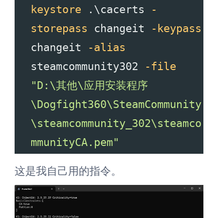
keystore
 .\cacerts 
-
storepass
 changeit 
-keypass
changeit 
-alias
steamcommunity302 
-file
"D:\其他\应用安装程序
\Dogfight360\SteamCommunity
\steamcommunity_302\steamco
mmunityCA.pem"
这是我自己用的指令。