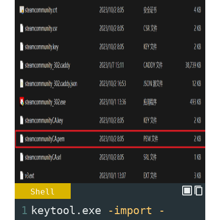
Shell
1
keytool.exe 
-import
-