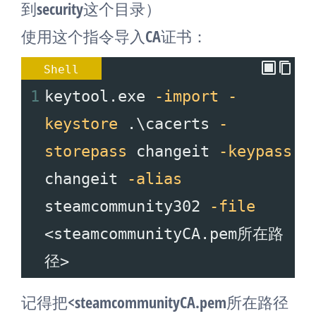
到security这个目录）
使用这个指令导入CA证书：
Shell
1
keytool.exe 
-import
-
keystore
 .\cacerts 
-
storepass
 changeit 
-keypass
changeit 
-alias
steamcommunity302 
-file
<steamcommunityCA.pem所在路
径>
记得把<steamcommunityCA.pem所在路径