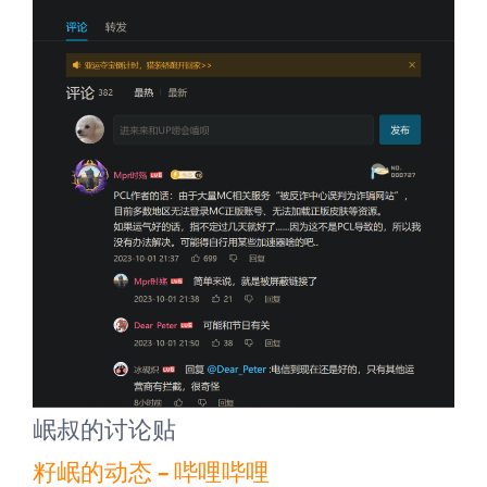
岷叔的讨论贴
籽岷的动态 – 哔哩哔哩