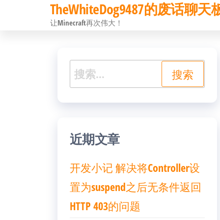
TheWhiteDog9487的废话聊天
前
让Minecraft再次伟大！
往
内
容
搜
索：
近期文章
开发小记 解决将Controller设
置为suspend之后无条件返回
HTTP 403的问题