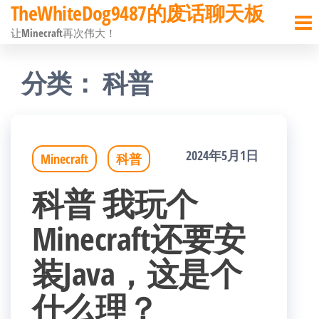
TheWhiteDog9487的废话聊天板
前
让Minecraft再次伟大！
往
内
分类：
科普
容
2024年5月1日
Minecraft
科普
科普 我玩个
Minecraft还要安
装Java，这是个
什么理？