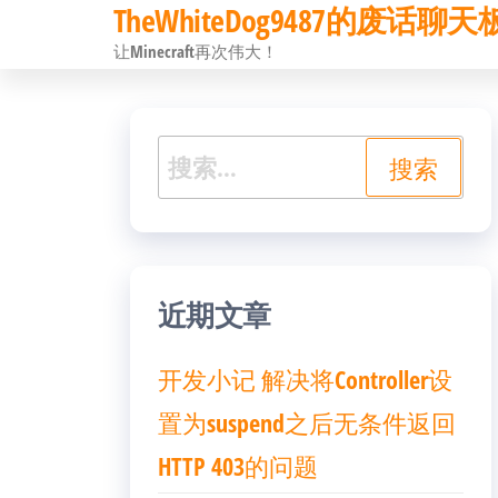
TheWhiteDog9487的废话聊天
前
让Minecraft再次伟大！
往
内
容
搜
索：
近期文章
开发小记 解决将Controller设
置为suspend之后无条件返回
HTTP 403的问题