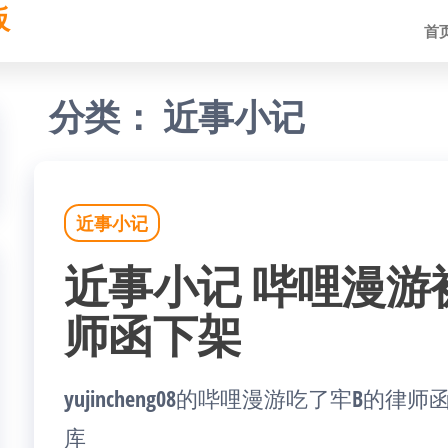
板
首
分类：
近事小记
近事小记
近事小记 哔哩漫游
师函下架
yujincheng08的哔哩漫游吃了牢B
库