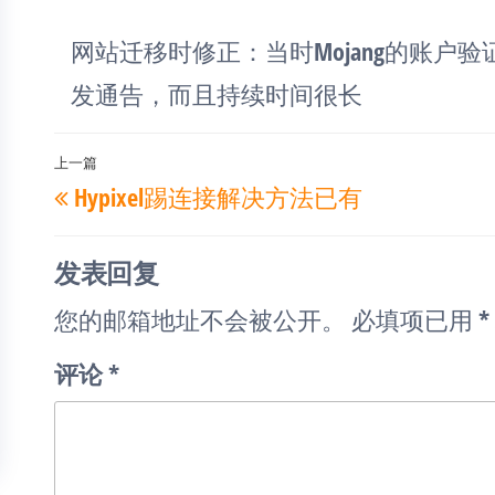
网站迁移时修正：当时Mojang的账户
发通告，而且持续时间很长
文
上一篇
上
Hypixel踢连接解决方法已有
章
一
导
篇
航
发表回复
文
您的邮箱地址不会被公开。
必填项已用
*
章
评论
*