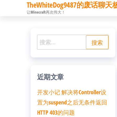
TheWhiteDog9487的废话聊天
前
让Minecraft再次伟大！
往
内
容
搜
索：
近期文章
开发小记 解决将Controller设
置为suspend之后无条件返回
HTTP 403的问题