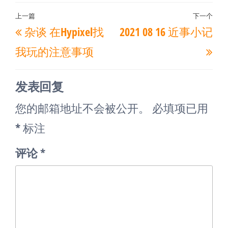
文
上一篇
下一个
上
下
杂谈 在Hypixel找
2021 08 16 近事小记
章
一
一
导
我玩的注意事项
篇
篇
航
文
文
发表回复
章
章
您的邮箱地址不会被公开。
必填项已用
*
标注
评论
*