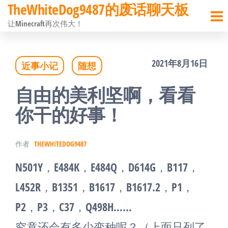
TheWhiteDog9487的废话聊天板
前
让Minecraft再次伟大！
往
内
2021年8月16日
近事小记
随想
容
自由的美利坚啊，看看
你干的好事！
作者
THEWHITEDOG9487
N501Y，E484K，E484Q，D614G，B117，
L452R，B1351，B1617，B1617.2，P1，
P2，P3，C37，Q498H……
究竟还会有多少变种呢？（上面只列了