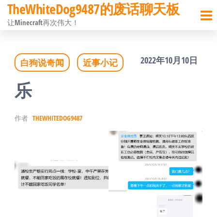
TheWhiteDog9487的废话聊天板
前
让Minecraft再次伟大！
往
内
2022年10月10日
白狗说奇闻
近事小记
容
乐
作者
THEWHITEDOG9487