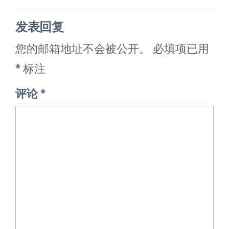
导
篇
篇
航
发表回复
文
文
您的邮箱地址不会被公开。
必填项已用
章
章
*
标注
评论
*