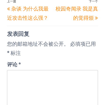
文
上一篇
下一个
上
下
杂谈 为什么我最
校园奇闻录 我是真
章
一
一
导
近攻击性这么强？
的觉得烦
篇
篇
航
文
文
发表回复
章
章
您的邮箱地址不会被公开。
必填项已用
*
标注
评论
*