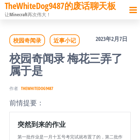
TheWhiteDog9487的废话聊天板
前
让Minecraft再次伟大！
往
内
2023年2月7日
校园奇闻录
近事小记
容
校园奇闻录 梅花三弄了
属于是
作者
THEWHITEDOG9487
前情提要：