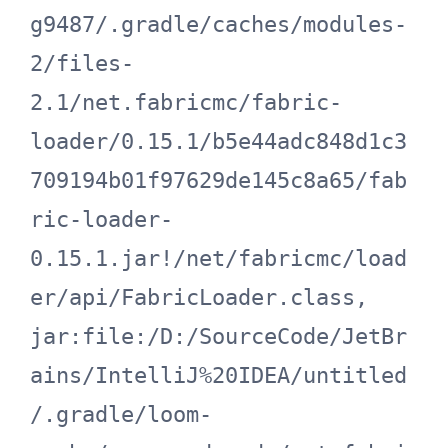
g9487/.gradle/caches/modules-
2/files-
2.1/net.fabricmc/fabric-
loader/0.15.1/b5e44adc848d1c3
709194b01f97629de145c8a65/fab
ric-loader-
0.15.1.jar!/net/fabricmc/load
er/api/FabricLoader.class, 
jar:file:/D:/SourceCode/JetBr
ains/IntelliJ%20IDEA/untitled
/.gradle/loom-