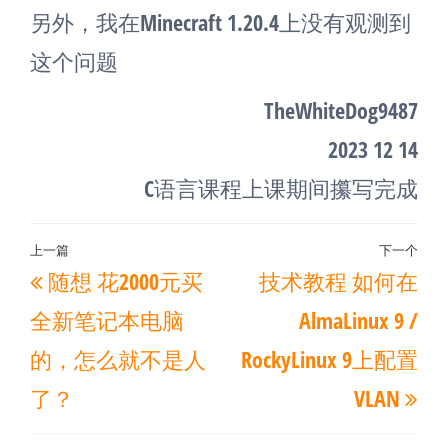
另外，我在Minecraft 1.20.4上没有观测到
这个问题
TheWhiteDog9487
2023 12 14
C语言课程上课期间攥写完成
文
上一篇
下一个
上
下
随想 花2000元买
技术教程 如何在
章
一
一
导
全新笔记本电脑
AlmaLinux 9 /
篇
篇
航
的，怎么就不是人
RockyLinux 9上配置
文
文
了？
VLAN
章
章