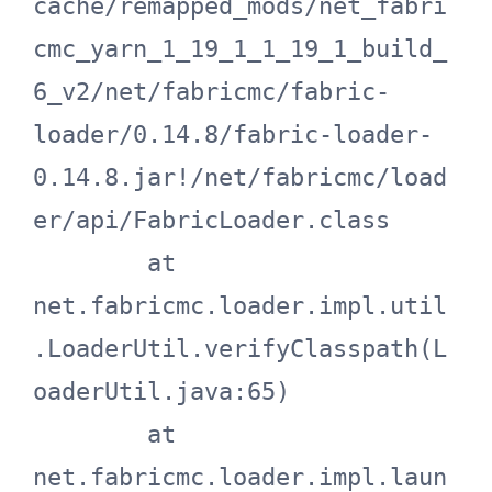
cache/remapped_mods/net_fabri
cmc_yarn_1_19_1_1_19_1_build_
6_v2/net/fabricmc/fabric-
loader/0.14.8/fabric-loader-
0.14.8.jar!/net/fabricmc/load
er/api/FabricLoader.class

	at 
net.fabricmc.loader.impl.util
.LoaderUtil.verifyClasspath(L
oaderUtil.java:65)

	at 
net.fabricmc.loader.impl.laun