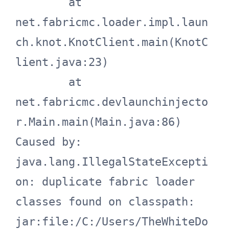
	at 
net.fabricmc.loader.impl.laun
ch.knot.KnotClient.main(KnotC
lient.java:23)

	at 
net.fabricmc.devlaunchinjecto
r.Main.main(Main.java:86)

Caused by: 
java.lang.IllegalStateExcepti
on: duplicate fabric loader 
classes found on classpath: 
jar:file:/C:/Users/TheWhiteDo