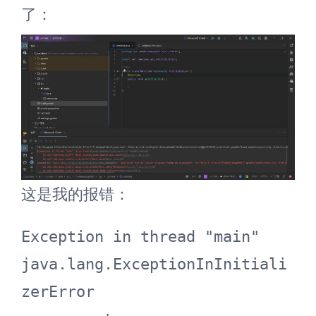
了：
这是我的报错：
Exception in thread "main" 
java.lang.ExceptionInInitiali
zerError
