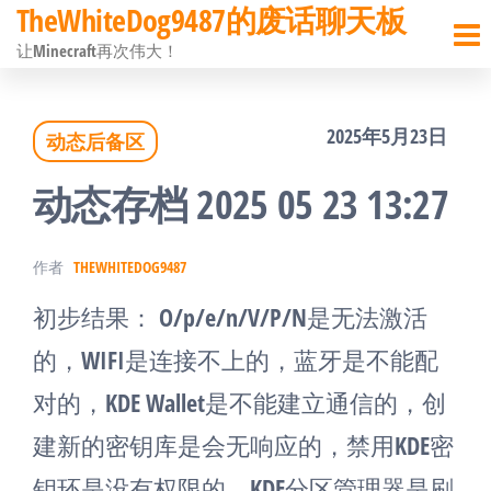
TheWhiteDog9487的废话聊天板
前
让Minecraft再次伟大！
往
内
2025年5月23日
动态后备区
容
动态存档 2025 05 23 13:27
作者
THEWHITEDOG9487
初步结果： O/p/e/n/V/P/N是无法激活
的，WIFI是连接不上的，蓝牙是不能配
对的，KDE Wallet是不能建立通信的，创
建新的密钥库是会无响应的，禁用KDE密
钥环是没有权限的，KDE分区管理器是刷