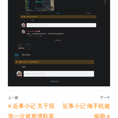
文
上一篇
下一个
上
下
近事小记 关于我
近事小记 俺手机被
章
一
一
导
第一次被赛博勒索
偷嘞